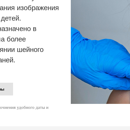
дания изображения
 детей.
назначено в
ма более
янии шейного
аней.
ны
точнения удобного даты и