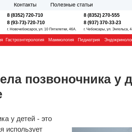
Контакты
Полезные статьи
8 (8352) 720-710
8 (8352) 270-555
8 (93-73)-720-710
8 (937) 370-33-23
г. Новочебоксарск, ул. 10 Пятилетки, 46А.
г. Чебоксары, ул. Энгельса, 
ия
Гастроэнтерология
Маммология
Педиатрия
Эндокриноло
ела позвоночника у д
е
а у детей - это
я использует