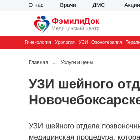
О нас
Врачи
ДМС
Акции
Гинекология
Урология
УЗИ
Озонотерапия
Терап
Главная
→
Услуги и цены
УЗИ шейного отд
Новочебоксарск
УЗИ шейного отдела позвоночник
медицинская процедура, котора