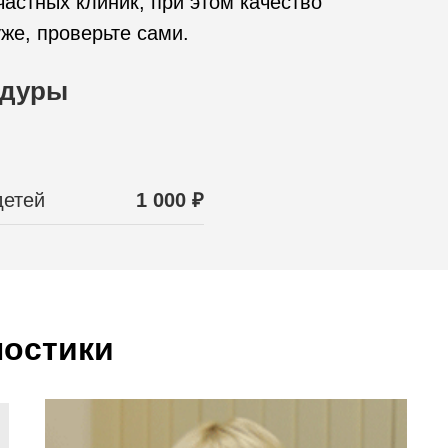
астных клиник, при этом качество
же, проверьте сами.
едуры
детей
1 000 ₽
ностики