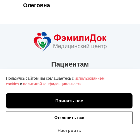
Олеговна
Пациентам
Пользуясь сайтом, вы соглашаетесь с
использованием
О медицинском центре
cookies
и
политикой конфиденциальности
Наши специалисты
Документы и лицензии
Принять все
Онлайн
Полезные статьи
запись
Отклонить все
Акции
Вакансии
Настроить