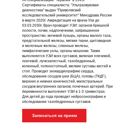
по специализации "Терапия" в 1995г.
Сертификаты специалиста: "Ультразвуковая
диагностика" выдан "Приволжский
исследовательский университет" Минздрава России
в марте 2020г. Аккредитация на врача-Узи до
03.03.2030г. Врач проводит УЗИ: органов брюшной
полости, почки, надпочечники, забрюшинное
пространство, мочевой пузырь, органы малого таза,
предстательной железы, мягкие ткани, щитовидная
и молочные железы, слюнные железы,
лимфатические узлы, органы мошонки. Также
выполняется УЗИ всех суставов, включая плечевой,
локтевой, лучезапястный, тазобедренный,
коленный, голеностопный, мелкие суставы кистей и
стоп. Проводит эхокардиографию сердца,
обследование сосудов шеи (БЦА), головы (ТКДГ),
верхних и нижних конечностей, магистральных
сосудов внутренних органов, почечных артерий. При
беременности выполняет УЗИ в 1-3 триместрах.
Для детей до года проводит нейросонографию и
обследование тазобедренных суставов.
Записаться на прием