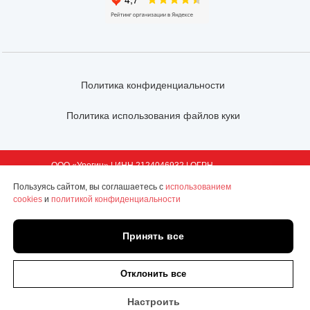
Политика конфиденциальности
Политика использования файлов куки
ООО «Урогин» | ИНН 2124046932 | ОГРН
1202100002136 | Чувашская Республика, г.
Пользуясь сайтом, вы соглашаетесь с
использованием
Новочебоксарск, ул. 10 Пятилетки, д. 46а, помещ.
cookies
и
политикой конфиденциальности
123
© Все права защищены | Копирование и
использование любых материалов с сайта без
Принять все
письменного разрешения ООО «Урогин» не
Онлайн
допускается
запись
Отклонить все
Tilda
Made on
Настроить